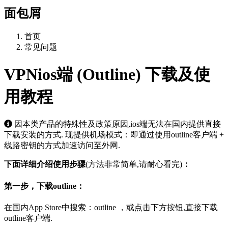
面包屑
首页
常见问题
VPNios端 (Outline) 下载及使
用教程
因本类产品的特殊性及政策原因,ios端无法在国内提供直接
下载安装的方式. 现提供机场模式：即通过使用outline客户端 +
线路密钥的方式加速访问至外网.
下面详细介绍使用步骤
(方法非常简单,请耐心看完)
：
第一步，下载outline：
在国内App Store中搜索：outline ，或点击下方按钮,直接下载
outline客户端.