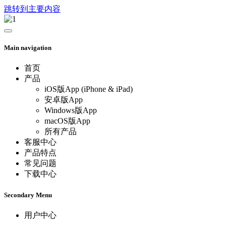
跳转到主要内容
Main navigation
首页
产品
iOS版App (iPhone & iPad)
安卓版App
Windows版App
macOS版App
所有产品
客服中心
产品特点
常见问题
下载中心
Secondary Menu
用户中心