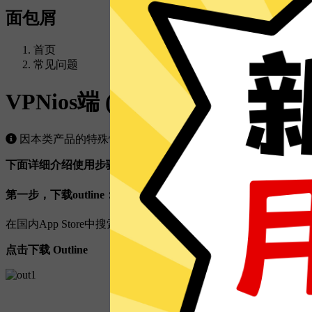
面包屑
首页
常见问题
VPNios端 (Outline) 下载及
因本类产品的特殊性及政策原因,ios端无法在国内提供直接下载
下面详细介绍使用步骤
(方法非常简单,请耐心看完)
：
第一步，下载outline：
在国内App Store中搜索：outline ，或点击下方按钮,直接下载outl
点击下载 Outline