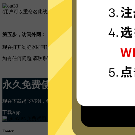
(用户可以重命名此线路的名称,例如：香港3)
第五步，访问外网：
现在打开浏览器即可访问海外网站或使用各种海外App.
如有任何问题,请联系官方客服邮箱：[email protected]
永久免费使用
现在下载起飞VPN，每日签到即可获得免费时长，快去体验科
下载App
Footer