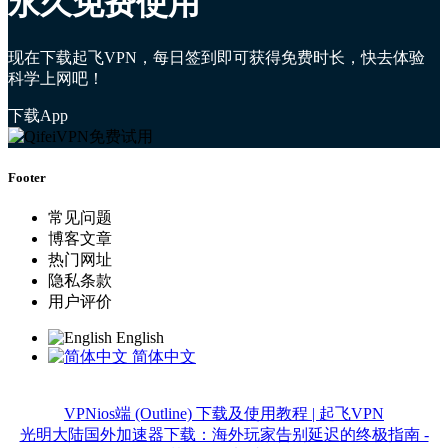
永久免费使用
现在下载起飞VPN，每日签到即可获得免费时长，快去体验
科学上网吧！
下载App
Footer
常见问题
博客文章
热门网址
隐私条款
用户评价
English
简体中文
VPNios端 (Outline) 下载及使用教程 | 起飞VPN
光明大陆国外加速器下载：海外玩家告别延迟的终极指南 -